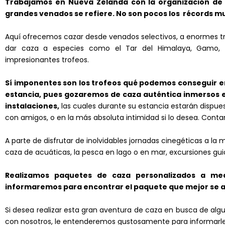
Trabajamos en Nueva Zelanda con la organización de c
grandes venados se refiere. No son pocos los récords 
Aquí ofrecemos cazar desde venados selectivos, a enormes t
dar caza a especies como el Tar del Himalaya, Gamo, R
impresionantes trofeos.
Sí imponentes son los trofeos qué podemos conseguir en 
estancia, pues gozaremos de caza auténtica inmersos en
instalaciones,
las cuales durante su estancia estarán dispue
con amigos, o en la más absoluta intimidad si lo desea. Cont
A parte de disfrutar de inolvidables jornadas cinegéticas a l
caza de acuáticas, la pesca en lago o en mar, excursiones guia
Realizamos paquetes de caza personalizados a med
informaremos para encontrar el paquete que mejor se 
Si desea realizar esta gran aventura de caza en busca de al
con nosotros, le entenderemos gustosamente para informarle