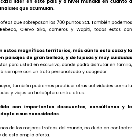
aza líder en este país y a nivel mundial en cuanto a
mundiales que acumulan.
rofeos que sobrepasan los 700 puntos SCI.
También podemos
ebeco, Ciervo Sika, carneros y Wapití, todos estos con
estos magníficos territorios, más aún lo es la caza y la
 paisajes de gran belleza, y de lujosas y muy cuidadas
stas para usted en exclusiva
, donde podrá disfrutar en familia,
ará siempre con un trato personalizado y acogedor.
a mayor, también podremos practicar otras actividades como la
das y viajes en helicóptero entre otras.
ida con importantes descuentos, consúltenos y le
adapte a sus necesidades.
gunos de los mejores trofeos del mundo, no dude en contactar
 de esta amplia oferta.