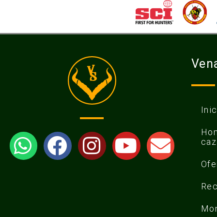
Vena
Ini
Hom
caz
Ofe
Re
Mon