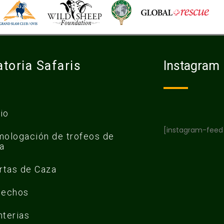
toria Safaris
Instagram
cio
[instagram-feed
ologación de trofeos de
a
rtas de Caza
cechos
terias